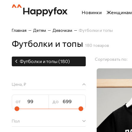
Новинки
Женщинам
Футболки и топы
Футболки
Главная
Детям
Девочкам
Футболки и топы
Костюмы
Рубашки
Футболки и топы
180 товаров
Брюки
Шорты
Сортировать по:
Блузки и рубашки
Брюки
Футболки и топы (180)
Верхняя одежда
Джемперы,
Джемперы, водолазки 
Лонгсливы
Цена, ₽
Джинсы
Майки
Домашняя одежда
Нижнее бе
Лонгсливы
Одежда дл
Пол
Нижнее бельё
Спортивны