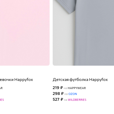
девочки Happyfox
Детская футболка Happyfox
219 ₽
AR
на
HAPPYWEAR
298 ₽
на
OZON
527 ₽
IES
на
WILDBERRIES