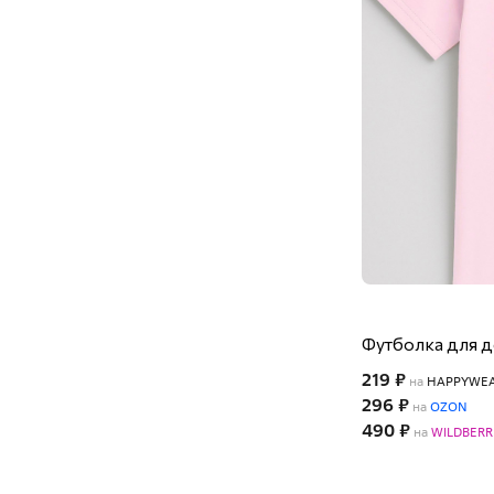
Футболка для 
219 ₽
на
HAPPYWE
296 ₽
на
OZON
490 ₽
на
WILDBERR