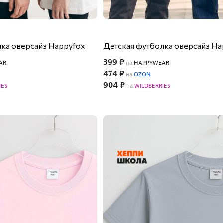
ка оверсайз Happyfox
Детская футболка оверсайз Ha
399 ₽
AR
на
HAPPYWEAR
474 ₽
на
OZON
904 ₽
IES
на
WILDBERRIES