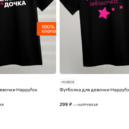
еты
 свитшоты и худи
худи
НОВОЕ
девочки Happyfox
Футболка для девочки Happyf
299 ₽
AR
на
HAPPYWEAR