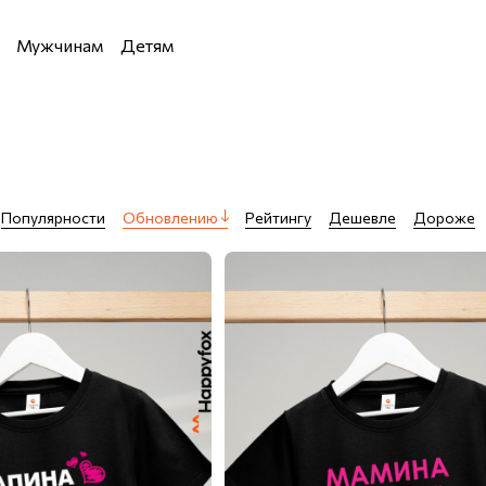
Мужчинам
Детям
Девочкам
Мальчикам
Популярности
Обновлению
Рейтингу
Дешевле
Дороже
 водолазки и кардиганы
и кардиганы
льё
я дома
е костюмы