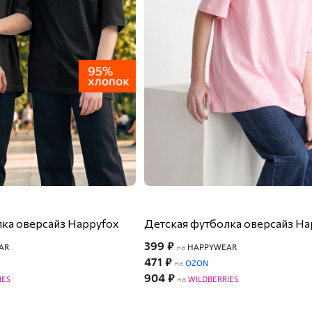
ка оверсайз Happyfox
Детская футболка оверсайз Ha
399 ₽
AR
на
HAPPYWEAR
471 ₽
на
OZON
904 ₽
IES
на
WILDBERRIES