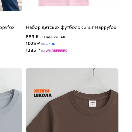
ppyfox
Набор детских футболок 3 шт Happyfox
689 ₽
на
HAPPYWEAR
1025 ₽
на
OZON
1385 ₽
на
WILDBERRIES