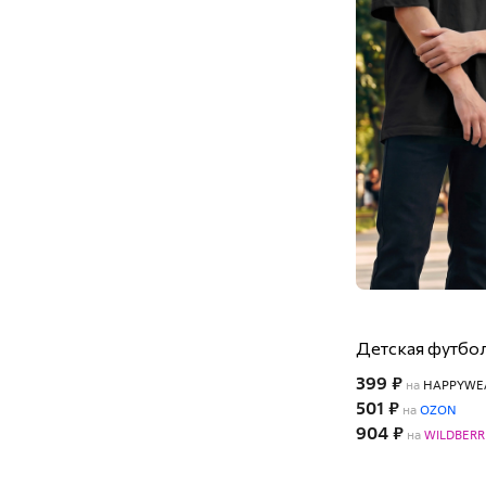
Детская футбол
399 ₽
на
HAPPYWE
501 ₽
на
OZON
904 ₽
на
WILDBERR