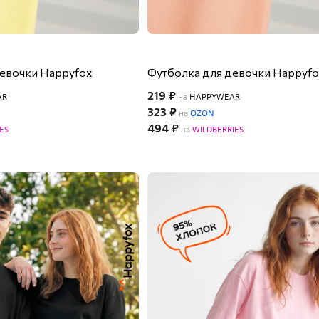
девочки Happyfox
Футболка для девочки Happyf
219 ₽
AR
на
HAPPYWEAR
323 ₽
на
OZON
494 ₽
ES
на
WILDBERRIES