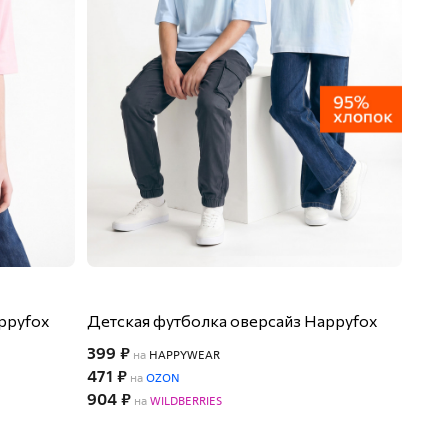
ppyfox
Детская футболка оверсайз Happyfox
399 ₽
на
HAPPYWEAR
471 ₽
на
OZON
904 ₽
на
WILDBERRIES