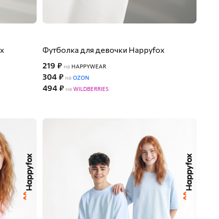
ox
Футболка для девочки Happyfox
219 ₽
на
HAPPYWEAR
304 ₽
на
OZON
494 ₽
на
WILDBERRIES