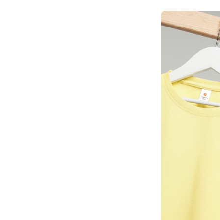
синий
140-68
фиолетовый
146
черный
152
158
164
98