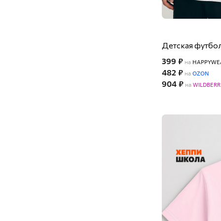
Детская футбол
399 ₽
на
HAPPYWE
482 ₽
на
OZON
904 ₽
на
WILDBERR