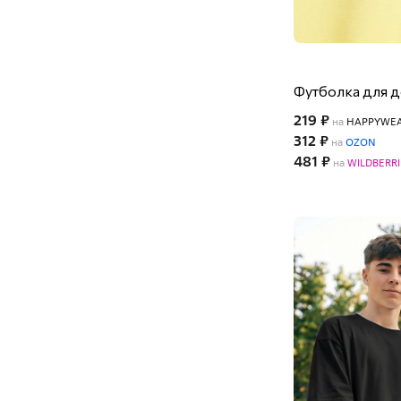
Футболка для 
219 ₽
на
HAPPYWE
312 ₽
на
OZON
481 ₽
на
WILDBERRI