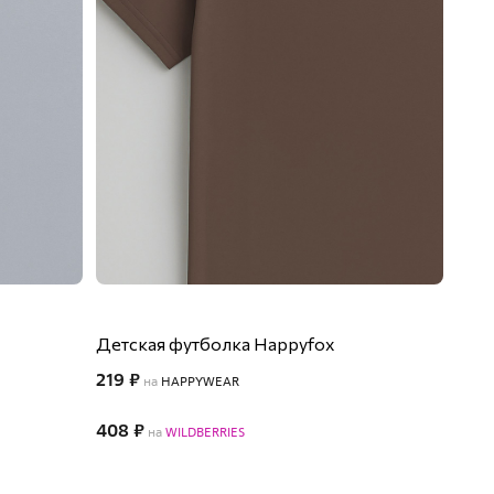
Детская футболка Happyfox
219 ₽
на
HAPPYWEAR
408 ₽
на
WILDBERRIES