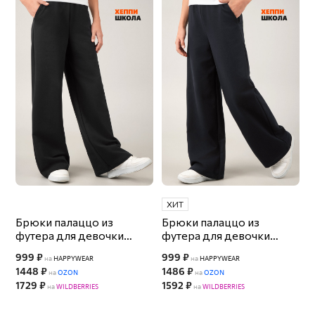
ХИТ
Брюки палаццо из
Брюки палаццо из
футера для девочки
футера для девочки
Happyfox
Happyfox
999 ₽
999 ₽
на
HAPPYWEAR
на
HAPPYWEAR
1448 ₽
1486 ₽
на
OZON
на
OZON
1729 ₽
1592 ₽
на
WILDBERRIES
на
WILDBERRIES