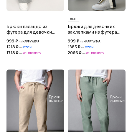
ХИТ
Брюки палаццо из
Брюки для девочки с
футера для девочки
заклепками из футера
Happyfox
Happyfox
999 ₽
999 ₽
на
HAPPYWEAR
на
HAPPYWEAR
1218 ₽
1385 ₽
на
OZON
на
OZON
1718 ₽
2066 ₽
на
WILDBERRIES
на
WILDBERRIES