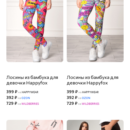
Лосины из бамбука для
Лосины из бамбука для
девочки Happyfox
девочки Happyfox
399 ₽
399 ₽
на
HAPPYWEAR
на
HAPPYWEAR
392 ₽
392 ₽
на
OZON
на
OZON
729 ₽
729 ₽
на
WILDBERRIES
на
WILDBERRIES