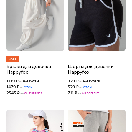
SALE
Брюки для девочки
Шорты для девочки
Happyfox
Happyfox
1139 ₽
329 ₽
на
HAPPYWEAR
на
HAPPYWEAR
1479 ₽
529 ₽
на
OZON
на
OZON
2545 ₽
711 ₽
на
WILDBERRIES
на
WILDBERRIES