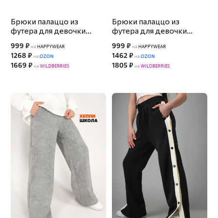
Брюки палаццо из
Брюки палаццо из
футера для девочки
футера для девочки
Happyfox
Happyfox
999 ₽
999 ₽
на
HAPPYWEAR
на
HAPPYWEAR
1268 ₽
1462 ₽
на
OZON
на
OZON
1669 ₽
1805 ₽
на
WILDBERRIES
на
WILDBERRIES