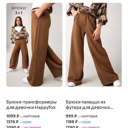
Брюки-трансформеры
Брюки палаццо из
для девочки Happyfox
футера для девочки
Happyfox
1099 ₽
999 ₽
на
HAPPYWEAR
на
HAPPYWEAR
1376 ₽
1188 ₽
на
OZON
на
OZON
2090 ₽
1790 ₽
на
WILDBERRIES
на
WILDBERRIES