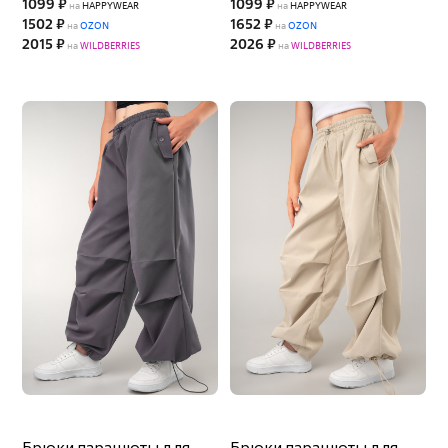
1099 ₽
1099 ₽
на
HAPPYWEAR
на
HAPPYWEAR
1502 ₽
1652 ₽
на
OZON
на
OZON
2015 ₽
2026 ₽
на
WILDBERRIES
на
WILDBERRIES
Брюки парашюты для
Брюки парашюты для