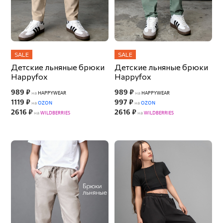
SALE
SALE
Детские льняные брюки
Детские льняные брюки
Happyfox
Happyfox
989 ₽
989 ₽
на
HAPPYWEAR
на
HAPPYWEAR
1119 ₽
997 ₽
на
OZON
на
OZON
2616 ₽
2616 ₽
на
WILDBERRIES
на
WILDBERRIES