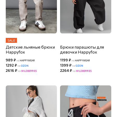
SALE
Детские льняные брюки
Брюки парашюты для
Happyfox
девочки Happyfox
989 ₽
1199 ₽
на
HAPPYWEAR
на
HAPPYWEAR
1292 ₽
1399 ₽
на
OZON
на
OZON
2616 ₽
2264 ₽
на
WILDBERRIES
на
WILDBERRIES