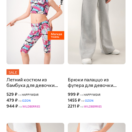
SALE
Летний костюм из
Брюки палаццо из
бамбука для девочки
футера для девочки
Happyfox
Happyfox
529 ₽
999 ₽
на
HAPPYWEAR
на
HAPPYWEAR
479 ₽
1455 ₽
на
OZON
на
OZON
944 ₽
2211 ₽
на
WILDBERRIES
на
WILDBERRIES