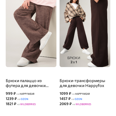
Брюки палаццо из
Брюки-трансформеры
футера для девочки
для девочки Happyfox
Happyfox
999 ₽
1099 ₽
на
HAPPYWEAR
на
HAPPYWEAR
1239 ₽
1457 ₽
на
OZON
на
OZON
1821 ₽
2069 ₽
на
WILDBERRIES
на
WILDBERRIES