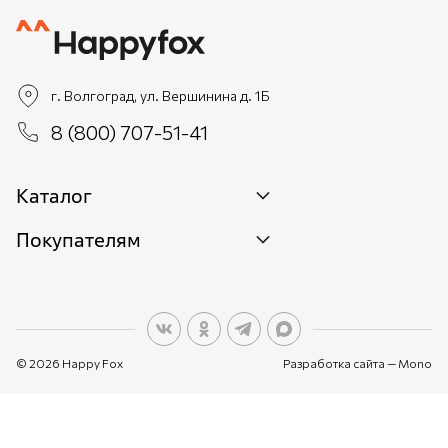
г. Волгоград, ул. Вершинина д. 1Б
8 (800) 707-51-41
Каталог
Покупателям
Новинки
Женщинам
О бренде
Мужчинам
О персональных данных
Детям
© 2026 Happy Fox
Разработка сайта —
Mono