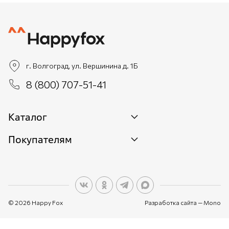
г. Волгоград, ул. Вершинина д. 1Б
8 (800) 707-51-41
Каталог
Покупателям
Новинки
Женщинам
О бренде
Мужчинам
О персональных данных
Детям
© 2026 Happy Fox
Разработка сайта —
Mono