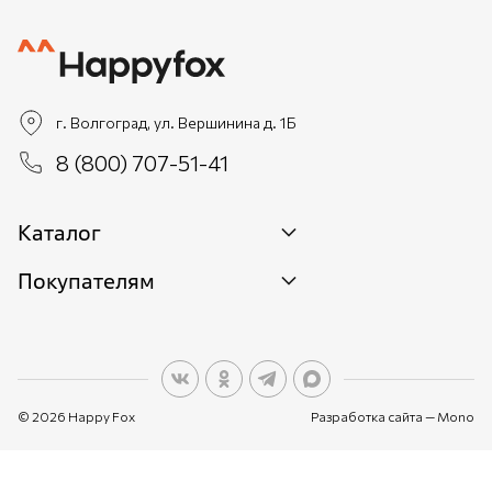
г. Волгоград, ул. Вершинина д. 1Б
8 (800) 707-51-41
Каталог
Покупателям
Новинки
Женщинам
О бренде
Мужчинам
О персональных данных
Детям
© 2026 Happy Fox
Разработка сайта —
Mono