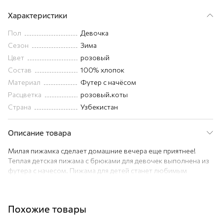
Характеристики
Пол
Девочка
Сезон
Зима
Цвет
розовый
Состав
100% хлопок
Материал
Футер с начёсом
Расцветка
розовый.коты
Страна
Узбекистан
Описание товара
Милая пижамка сделает домашние вечера еще приятнее!
Теплая детская пижама с брюками для девочек выполнена из
футера с начесом. Пижама для детей станет любимым
атрибутом отдыха юной принцессы благодаря свободному
крою и нежному розовому цвету. Милый принт котики
поднимает настроение и создает уютную атмосферу.
Похожие товары
Домашняя пижамка выполнена из трикотажной ткани футер,
которая идеальна для зимы. Начес отлично сохраняет тепло.