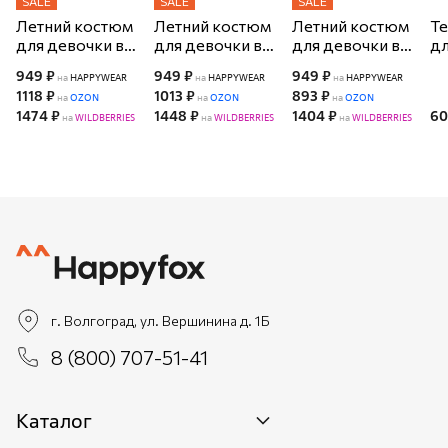
SALE
SALE
SALE
Летний костюм
Летний костюм
Летний костюм
Т
для девочки в
для девочки в
для девочки в
дл
рубчик-лапша
рубчик-лапша
рубчик-лапша
фу
949 ₽
949 ₽
949 ₽
на
HAPPYWEAR
на
HAPPYWEAR
на
HAPPYWEAR
Happyfox
Happyfox
Happyfox
н
1118 ₽
1013 ₽
893 ₽
на
OZON
на
OZON
на
OZON
H
1474 ₽
1448 ₽
1404 ₽
60
на
WILDBERRIES
на
WILDBERRIES
на
WILDBERRIES
г. Волгоград, ул. Вершинина д. 1Б
8 (800) 707-51-41
Каталог