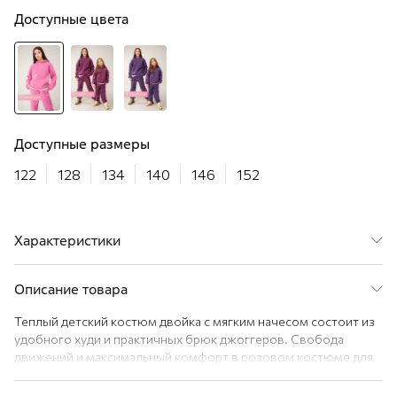
Доступные цвета
Доступные размеры
122
128
134
140
146
152
Характеристики
Пол
Девочка
Сезон
Зима
Описание товара
Цвет
розовый
Теплый детский костюм двойка с мягким начесом состоит из
Состав
100% хлопок
удобного худи и практичных брюк джоггеров. Свобода
Материал
Футер трехнитка начес
движений и максимальный комфорт в розовом костюме для
Расцветка
грязно.розовый
девочки гарантированы!
Страна
Узбекистан
Преимущества: