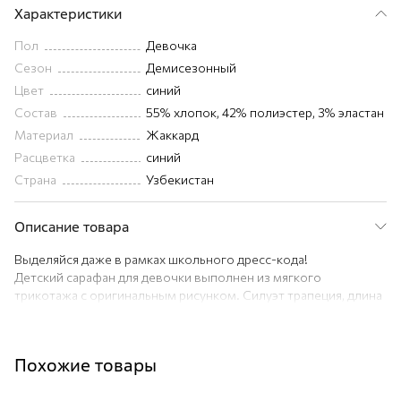
Характеристики
Пол
Девочка
Сезон
Демисезонный
Цвет
синий
Состав
55% хлопок, 42% полиэстер, 3% эластан
Материал
Жаккард
Расцветка
синий
Страна
Узбекистан
Описание товара
Выделяйся даже в рамках школьного дресс-кода!
Детский сарафан для девочки выполнен из мягкого
трикотажа с оригинальным рисунком. Силуэт трапеция, длина
до колена, а ещё — аккуратные кармашки и милые бантики.
Преимущества:
— трикотажный жаккард с высоким содержанием хлопка
Похожие товары
идеально подходит для осенних, весенних и даже летних
дней;