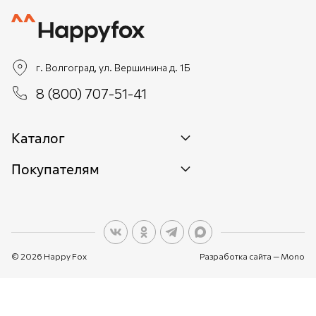
г. Волгоград, ул. Вершинина д. 1Б
8 (800) 707-51-41
Каталог
Покупателям
Новинки
Женщинам
О бренде
Мужчинам
О персональных данных
Детям
© 2026 Happy Fox
Разработка сайта —
Mono