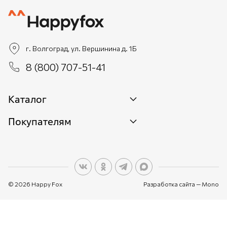
г. Волгоград, ул. Вершинина д. 1Б
8 (800) 707-51-41
Каталог
Покупателям
Новинки
Женщинам
О бренде
Мужчинам
О персональных данных
Детям
© 2026 Happy Fox
Разработка сайта —
Mono