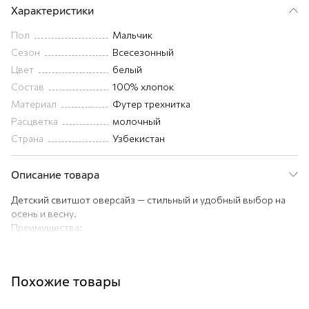
Характеристики
Пол
Мальчик
Сезон
Всесезонный
Цвет
белый
Состав
100% хлопок
Материал
Футер трехнитка
Расцветка
молочный
Страна
Узбекистан
Описание товара
Детский свитшот оверсайз — стильный и удобный выбор на
осень и весну.
Преимущества:
— детская однотонная толстовка подходит для мальчиков,
девочек и подростков;
— свитшот молочного оттенка выполнен из 100% хлопка;
Похожие товары
— плотный футер трехнитка надежно сохраняет тепло в
прохладную погоду;