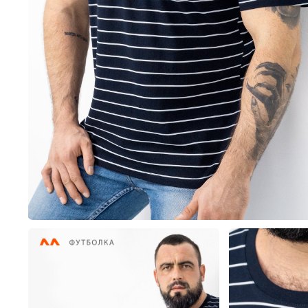
Пиджаки, жилеты и жак
Толстовки,
Пижамы
Платья
Толстовки, свитшоты и 
Туники
Шорты