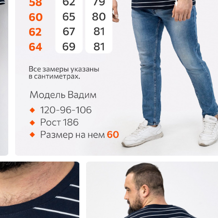
еты
 свитшоты и худи
худи