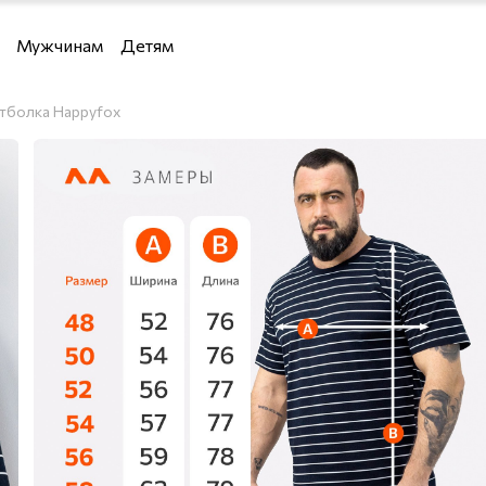
Мужчинам
Детям
Девочкам
тболка Happyfox
Мальчикам
 водолазки и кардиганы
и кардиганы
льё
я дома
е костюмы