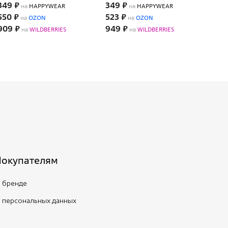
349 ₽
349 ₽
349
на
HAPPYWEAR
на
HAPPYWEAR
550 ₽
523 ₽
798
на
OZON
на
OZON
909 ₽
949 ₽
926
на
WILDBERRIES
на
WILDBERRIES
Покупателям
 бренде
 персональных данных