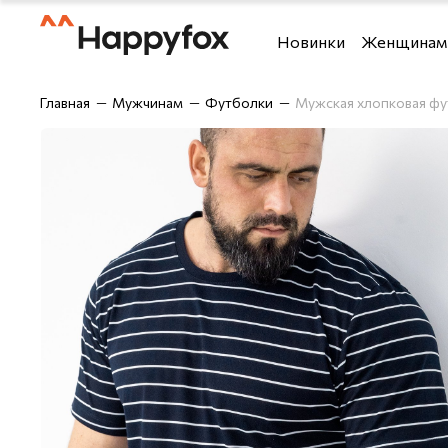
Новинки
Женщинам
Футболки и топы
Футболки
Главная
Мужчинам
Футболки
Мужская хлопковая фу
Костюмы
Рубашки
Брюки
Шорты
Блузки и рубашки
Брюки
Верхняя одежда
Джемперы,
Джемперы, водолазки 
Лонгсливы
Джинсы
Майки
Домашняя одежда
Нижнее бе
Лонгсливы
Одежда дл
Нижнее бельё
Спортивны