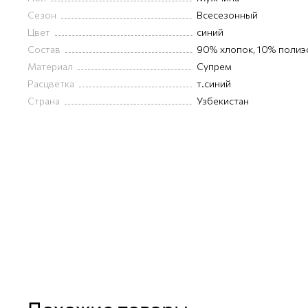
Сезон
Всесезонный
Цвет
синий
Состав
90% хлопок, 10% полиэ
Материал
Супрем
Расцветка
т.синий
Страна
Узбекистан