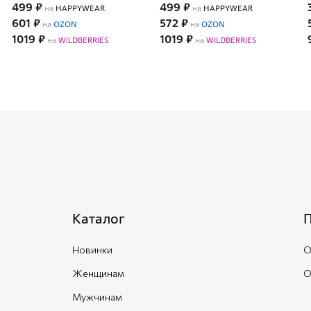
499 ₽
499 ₽
на
HAPPYWEAR
на
HAPPYWEAR
601 ₽
572 ₽
на
OZON
на
OZON
1019 ₽
1019 ₽
на
WILDBERRIES
на
WILDBERRIES
Каталог
Новинки
О
Женщинам
О
Мужчинам