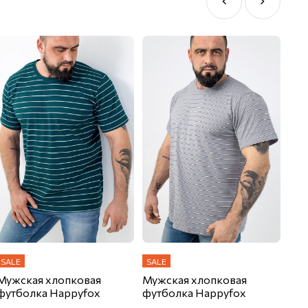
SALE
SALE
SAL
Мужская хлопковая
Мужская хлопковая
Муж
футболка Happyfox
футболка Happyfox
фут