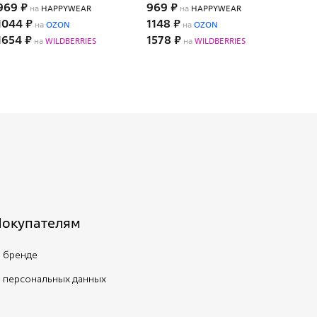
969 ₽
969 ₽
919
на
HAPPYWEAR
на
HAPPYWEAR
1044 ₽
1148 ₽
107
на
OZON
на
OZON
1654 ₽
1578 ₽
153
на
WILDBERRIES
на
WILDBERRIES
Покупателям
 бренде
 персональных данных