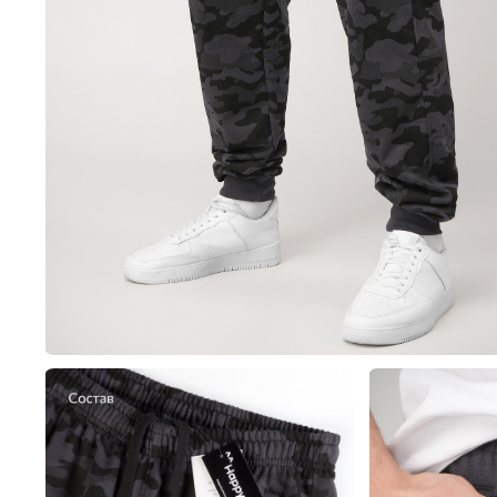
Пиджаки, жилеты и жак
Толстовки,
Пижамы
Платья
Толстовки, свитшоты и 
Туники
Шорты