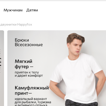
Мужчинам
Детям
Девочкам
 двухнитки Happyfox
Мальчикам
 водолазки и кардиганы
и кардиганы
льё
я дома
е костюмы