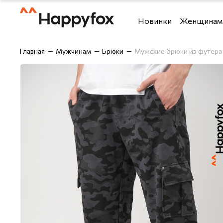
Новинки
Женщинам
Футболки и топы
Футболки
Главная
Мужчинам
Брюки
Мужские брюки из футера
Костюмы
Рубашки
Брюки
Шорты
Блузки и рубашки
Брюки
Верхняя одежда
Джемперы,
Джемперы, водолазки 
Лонгсливы
Джинсы
Майки
Домашняя одежда
Нижнее бе
Лонгсливы
Одежда дл
Нижнее бельё
Спортивны