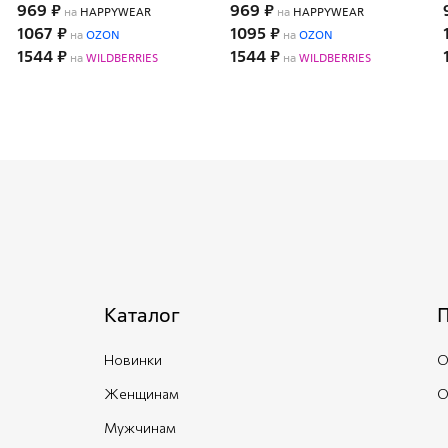
969 ₽
969 ₽
на
HAPPYWEAR
на
HAPPYWEAR
1067 ₽
1095 ₽
на
OZON
на
OZON
1544 ₽
1544 ₽
на
WILDBERRIES
на
WILDBERRIES
Каталог
Новинки
О
Женщинам
О
Мужчинам