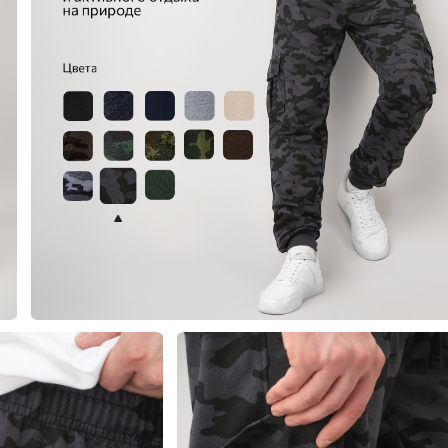
еты
 свитшоты и худи
худи