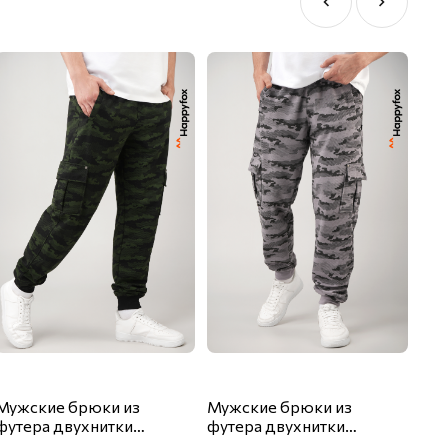
Мужские брюки из
Мужские брюки из
Муж
футера двухнитки
футера двухнитки
фут
Happyfox
Happyfox
Hap