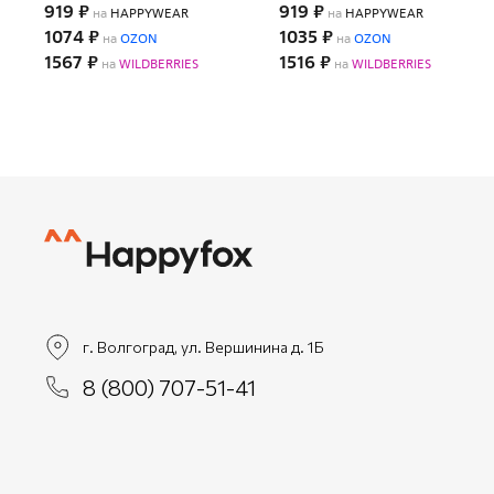
919 ₽
919 ₽
на
HAPPYWEAR
на
HAPPYWEAR
1074 ₽
1035 ₽
на
OZON
на
OZON
1567 ₽
1516 ₽
на
WILDBERRIES
на
WILDBERRIES
г. Волгоград, ул. Вершинина д. 1Б
8 (800) 707-51-41