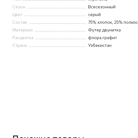
Сезон
Всесезонный
Цвет
серый
Состав
75% хлопок, 25% полиэ
Материал
Футер двунитка
Расцветка
флора.графит
Страна
Узбекистан