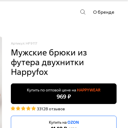
О бренде
Артикул: HF9117
Мужские брюки из
футера двухнитки
Happyfox
Купить по оптовой цене на
HAPPYWEAR
969 ₽
33128 отзывов
Купить на
OZON