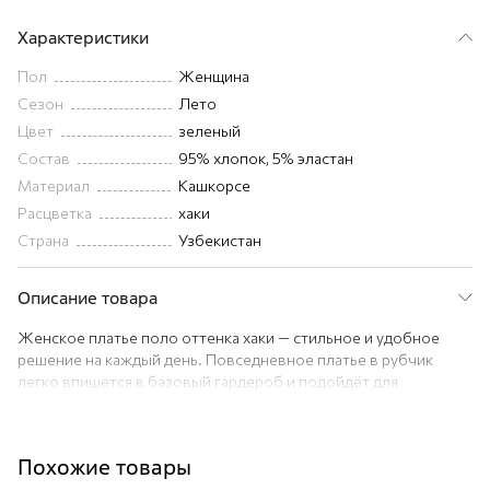
Характеристики
Пол
Женщина
Сезон
Лето
Цвет
зеленый
Состав
95% хлопок, 5% эластан
Материал
Кашкорсе
Расцветка
хаки
Страна
Узбекистан
Описание товара
Женское платье поло оттенка хаки — стильное и удобное
решение на каждый день. Повседневное платье в рубчик
легко впишется в базовый гардероб и подойдёт для
различных образов.
Летнее платье миди выполнено из мягкого трикотажа лапша
с высоким содержанием хлопка и добавлением эластана.
Похожие товары
Трикотажное полотно хорошо тянется, приятно к телу и