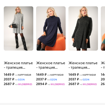
пропускает воздух, поэтому приталенное платье с
воротником остаётся комфортным даже в жаркую погоду.
Материал сохраняет форму и обеспечивает свободу
движений в течение всего дня.
Облегающее платье красиво подчёркивает фигуру, создавая
аккуратный силуэт. Классическое платье поло с V-вырезом
добавляет образу стильный и аккуратный акцент.
Однотонное платье с коротким рукавом — практичное
решение для ежедневных образов. Разрез в боковом шве
добавляет комфорта при ходьбе и делает черное платье
миди ещё более практичным.
Стильное обтягивающее платье для женщин подойдёт для
повседневных образов: прогулок по городу, встреч с
друзьями и активного дня. Базовое платье с V-образным
Женское платье
Женское платье
Женское платье
Же
вырезом подойдет на лето.
- трапеция
- трапеция
- трапеция
- 
Happyfox
Happyfox
Happyfox
H
1449 ₽
1449 ₽
1449 ₽
14
на
HAPPYWEAR
на
HAPPYWEAR
на
HAPPYWEAR
2037 ₽
2037 ₽
2037 ₽
20
на
OZON
на
OZON
на
OZON
2687 ₽
2894 ₽
2687 ₽
26
на
WILDBERRIES
на
WILDBERRIES
на
WILDBERRIES