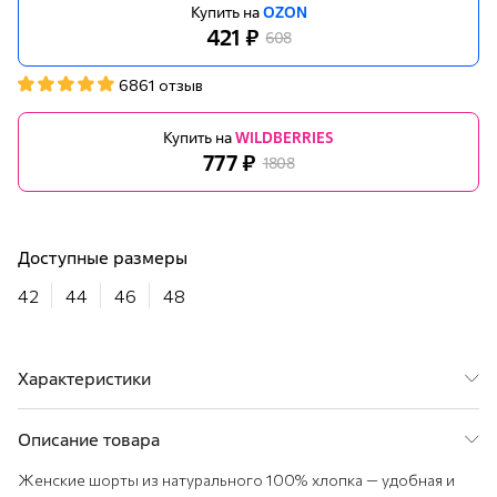
Купить на
OZON
421 ₽
608
6861 отзыв
Купить на
WILDBERRIES
777 ₽
1808
Доступные размеры
42
44
46
48
Характеристики
Пол
Женщина
Сезон
Лето
Описание товара
Цвет
черный
Женские шорты из натурального 100% хлопка — удобная и
Состав
100% хлопок