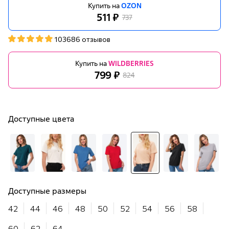
Купить на
OZON
511 ₽
737
103686 отзывов
Купить на
WILDBERRIES
799 ₽
824
Доступные цвета
Доступные размеры
42
44
46
48
50
52
54
56
58
60
62
64