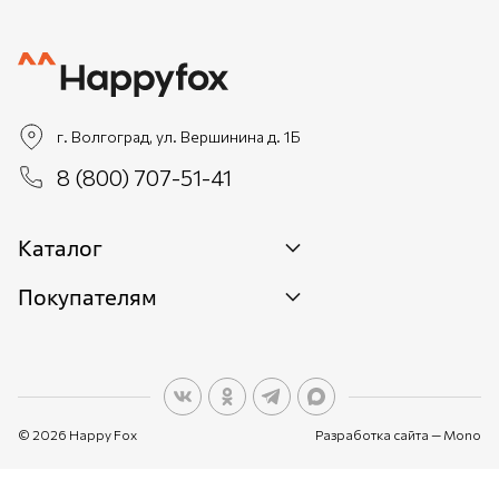
г. Волгоград, ул. Вершинина д. 1Б
8 (800) 707-51-41
Каталог
Покупателям
Новинки
Женщинам
О бренде
Мужчинам
О персональных данных
Детям
© 2026 Happy Fox
Разработка сайта —
Mono