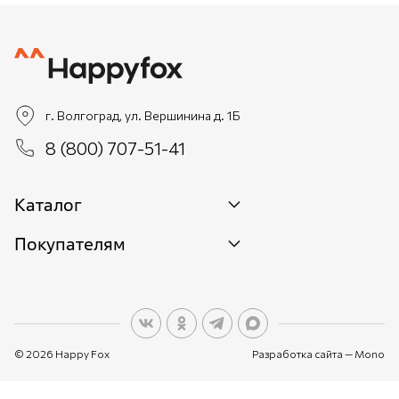
г. Волгоград, ул. Вершинина д. 1Б
8 (800) 707-51-41
Каталог
Покупателям
Новинки
Женщинам
О бренде
Мужчинам
О персональных данных
Детям
© 2026 Happy Fox
Разработка сайта —
Mono