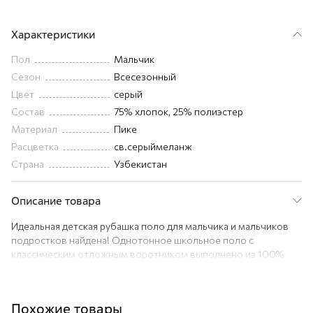
Характеристики
Пол
Мальчик
Сезон
Всесезонный
Цвет
серый
Состав
75% хлопок, 25% полиэстер
Материал
Пике
Расцветка
св.серыймеланж
Страна
Узбекистан
Описание товара
Идеальная детская рубашка поло для мальчика и мальчиков
подростков найдена! Однотонное школьное поло с
классическим отложным воротником выполнено из 100%
хлопка.
Преимущества:
— мягкий хлопковый трикотаж пике (плотность 180 г/м²) —
Похожие товары
комфорт в движении;