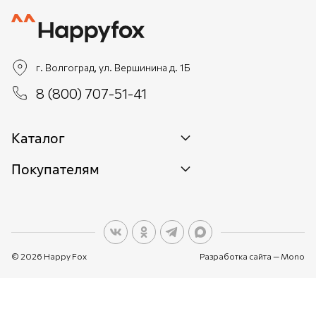
г. Волгоград, ул. Вершинина д. 1Б
8 (800) 707-51-41
Каталог
Покупателям
Новинки
Женщинам
О бренде
Мужчинам
О персональных данных
Детям
© 2026 Happy Fox
Разработка сайта —
Mono