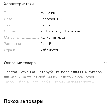
Характеристики
Пол
Мальчик
Сезон
Всесезонный
Цвет
белый
Состав
95% хлопок, 5% эластан
Материал
Кулирная гладь
Расцветка
белый
Страна
Узбекистан
Описание товара
Простая и стильная — эта рубашка-поло с длинным рукавом
для мальчика станет любимицей на лето и в демисезон.
Базовый белый цвет, удобный крой и мягкий трикотаж
делают её универсальным вариантом на каждый день.
Преимущества:
– натуральный хлопок с эластаном — мягкий, дышащий и
Похожие товары
слегка тянется (плотность 195 г/м2);
– легкая трикотажная ткань кулирная гладь — комфортна в