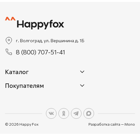
г. Волгоград, ул. Вершинина д. 1Б
8 (800) 707-51-41
Каталог
Покупателям
Новинки
Женщинам
О бренде
Мужчинам
О персональных данных
Детям
© 2026 Happy Fox
Разработка сайта —
Mono