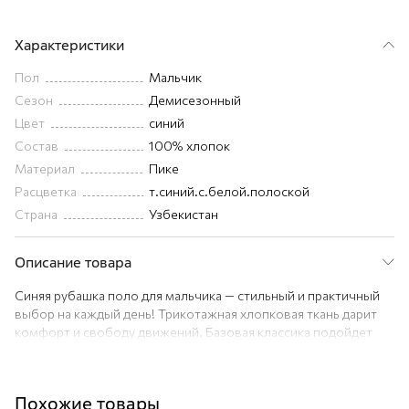
Характеристики
Пол
Мальчик
Сезон
Демисезонный
Цвет
синий
Состав
100% хлопок
Материал
Пике
Расцветка
т.синий.с.белой.полоской
Страна
Узбекистан
Описание товара
Синяя рубашка поло для мальчика — стильный и практичный
выбор на каждый день! Трикотажная хлопковая ткань дарит
комфорт и свободу движений. Базовая классика подойдет
для школы, школьных и внешкольных мероприятий.
Преимущества:
— 100% хлопок, плотная и приятная к телу ткань пике
Похожие товары
(плотность 170 г/м2);