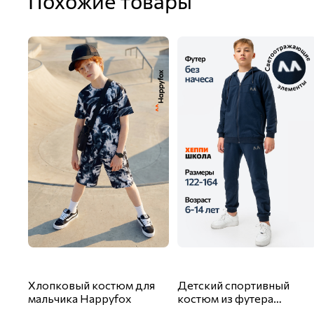
Похожие товары
Хлопковый костюм для
Детский спортивный
мальчика Happyfox
костюм из футера
двухнитки Happyfox