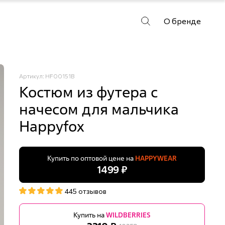
О бренде
Артикул: HF00151B
Костюм из футера с
начесом для мальчика
Happyfox
Купить по оптовой цене на
HAPPYWEAR
1499 ₽
445 отзывов
Купить на
WILDBERRIES