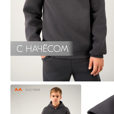
Пиджаки, жилеты и жак
Толстовки,
Пижамы
Платья
Толстовки, свитшоты и 
Туники
Шорты