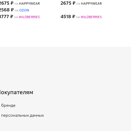
2675 ₽
2675 ₽
149
на
HAPPYWEAR
на
HAPPYWEAR
2568 ₽
410
на
OZON
3777 ₽
4518 ₽
на
WILDBERRIES
на
WILDBERRIES
Покупателям
 бренде
 персональных данных