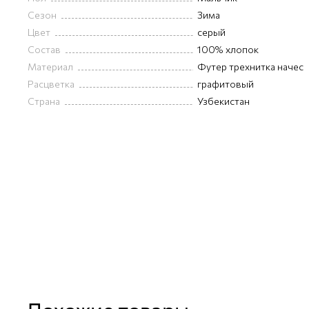
Сезон
Зима
Цвет
серый
Состав
100% хлопок
Материал
Футер трехнитка начес
Расцветка
графитовый
Страна
Узбекистан