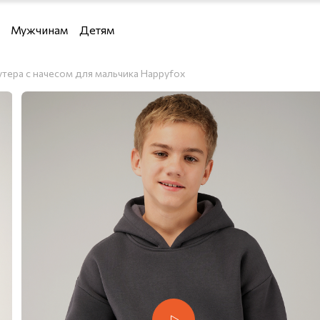
Мужчинам
Детям
Девочкам
тера с начесом для мальчика Happyfox
Мальчикам
 водолазки и кардиганы
и кардиганы
льё
я дома
е костюмы