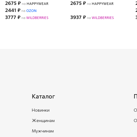
2675 ₽
2675 ₽
на
HAPPYWEAR
на
HAPPYWEAR
2441 ₽
на
OZON
3777 ₽
3937 ₽
на
WILDBERRIES
на
WILDBERRIES
Каталог
Новинки
О
Женщинам
О
Мужчинам