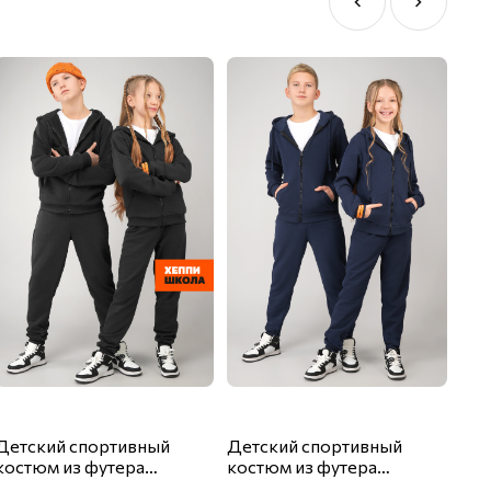
Детский спортивный
Детский спортивный
Кос
костюм из футера
костюм из футера
нач
трехнитки Happyfox
трехнитки Happyfox
Hap