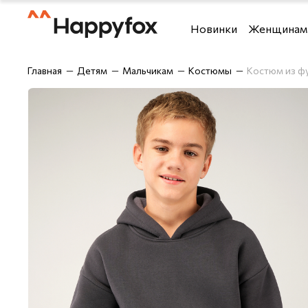
Новинки
Женщинам
Футболки и топы
Футболки
Главная
Детям
Мальчикам
Костюмы
Костюм из фу
Костюмы
Рубашки
Брюки
Шорты
Блузки и рубашки
Брюки
Верхняя одежда
Джемперы,
Джемперы, водолазки 
Лонгсливы
Джинсы
Майки
Домашняя одежда
Нижнее бе
Лонгсливы
Одежда дл
Нижнее бельё
Спортивны