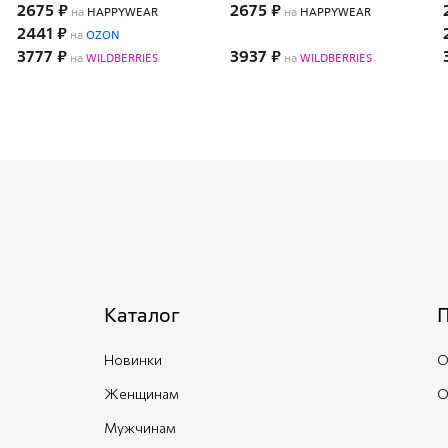
2675 ₽
2675 ₽
на
HAPPYWEAR
на
HAPPYWEAR
2441 ₽
на
OZON
3777 ₽
3937 ₽
на
WILDBERRIES
на
WILDBERRIES
Каталог
Новинки
О
Женщинам
О
Мужчинам