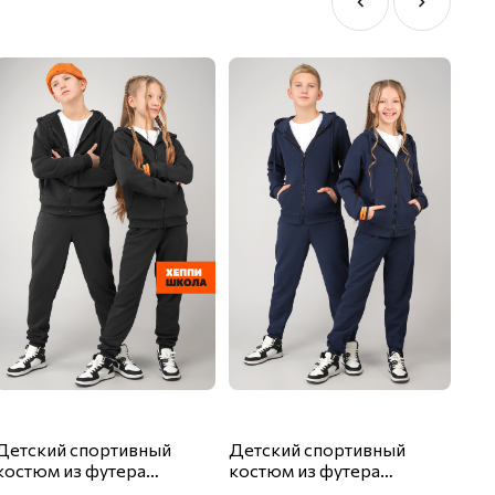
Детский спортивный
Детский спортивный
Кос
костюм из футера
костюм из футера
нач
трехнитки Happyfox
трехнитки Happyfox
Hap