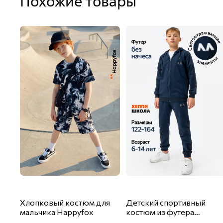
Похожие товары
Хлопковый костюм для
Детский спортивный
мальчика Happyfox
костюм из футера
двухнитки Happyfox