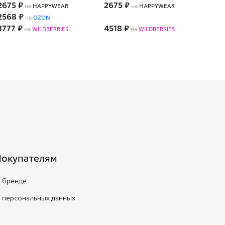
2675 ₽
2675 ₽
149
на
HAPPYWEAR
на
HAPPYWEAR
2568 ₽
на
OZON
3777 ₽
4518 ₽
321
на
WILDBERRIES
на
WILDBERRIES
Покупателям
 бренде
 персональных данных