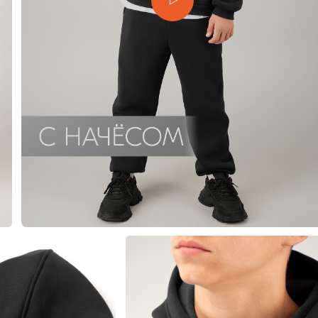
еты
 свитшоты и худи
худи