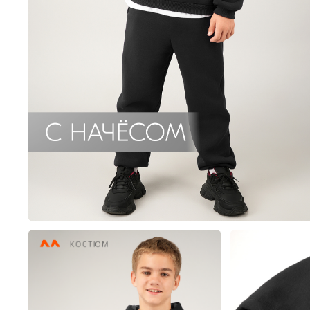
Пиджаки, жилеты и жак
Толстовки,
Пижамы
Платья
Толстовки, свитшоты и 
Туники
Шорты