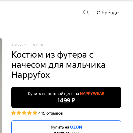
О бренде
Артикул: HF00151B
Костюм из футера с
начесом для мальчика
Happyfox
Купить по оптовой цене на
HAPPYWEAR
1499 ₽
445 отзывов
Купить на
OZON