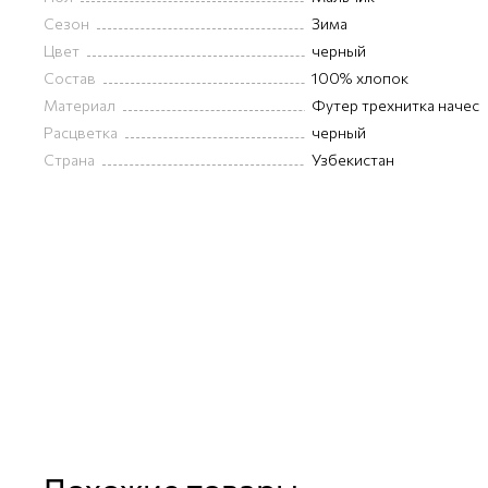
Сезон
Зима
Цвет
черный
Состав
100% хлопок
Материал
Футер трехнитка начес
Расцветка
черный
Страна
Узбекистан