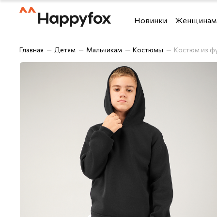
Новинки
Женщинам
Футболки и топы
Футболки
Главная
Детям
Мальчикам
Костюмы
Костюм из фу
Костюмы
Рубашки
Брюки
Шорты
Блузки и рубашки
Брюки
Верхняя одежда
Джемперы,
Джемперы, водолазки 
Лонгсливы
Джинсы
Майки
Домашняя одежда
Нижнее бе
Лонгсливы
Одежда дл
Нижнее бельё
Спортивны