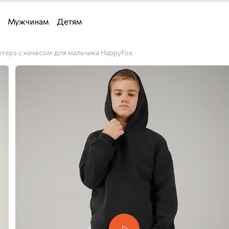
Мужчинам
Детям
Девочкам
тера с начесом для мальчика Happyfox
Мальчикам
 водолазки и кардиганы
и кардиганы
льё
я дома
е костюмы