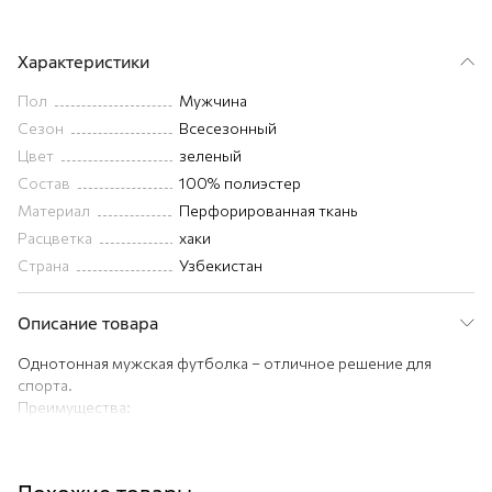
Характеристики
Пол
Мужчина
Сезон
Всесезонный
Цвет
зеленый
Состав
100% полиэстер
Материал
Перфорированная ткань
Расцветка
хаки
Страна
Узбекистан
Описание товара
Однотонная мужская футболка – отличное решение для
спорта.
Преимущества:
— спортивная футболка подходит для тренажерного зала и
активного отдыха;
— футболка для мужчин выполнена из перфорированного