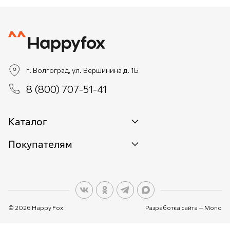
г. Волгоград, ул. Вершинина д. 1Б
8 (800) 707-51-41
Каталог
Покупателям
Новинки
Женщинам
О бренде
Мужчинам
О персональных данных
Детям
© 2026 Happy Fox
Разработка сайта —
Mono