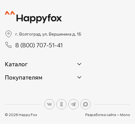
г. Волгоград, ул. Вершинина д. 1Б
8 (800) 707-51-41
Каталог
Покупателям
Новинки
Женщинам
О бренде
Мужчинам
О персональных данных
Детям
© 2026 Happy Fox
Разработка сайта —
Mono