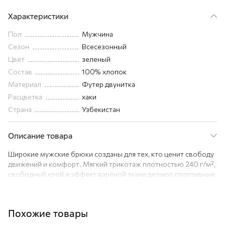
Характеристики
Пол
Мужчина
Сезон
Всесезонный
Цвет
зеленый
Состав
100% хлопок
Материал
Футер двунитка
Расцветка
хаки
Страна
Узбекистан
Описание товара
Широкие мужские брюки созданы для тех, кто ценит свободу
движений и комфорт. Мягкий трикотаж плотностью 240 г/м²,
свободный крой и эффект варёной ткани делают спортивные
брюки цвета хаки универсальным элементом повседневного
гардероба.
Преимущества:
Похожие товары
— 100% натуральный хлопок — приятный к телу и дышащий
материал;