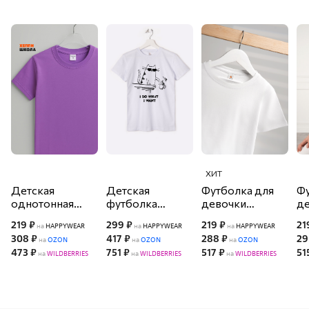
ХИТ
Детская
Детская
Футболка для
Фу
однотонная
футболка
девочки
д
футболка
Happyfox
Happyfox
H
219 ₽
299 ₽
219 ₽
21
на
HAPPYWEAR
на
HAPPYWEAR
на
HAPPYWEAR
Happyfox
308 ₽
417 ₽
288 ₽
29
на
OZON
на
OZON
на
OZON
473 ₽
751 ₽
517 ₽
51
на
WILDBERRIES
на
WILDBERRIES
на
WILDBERRIES