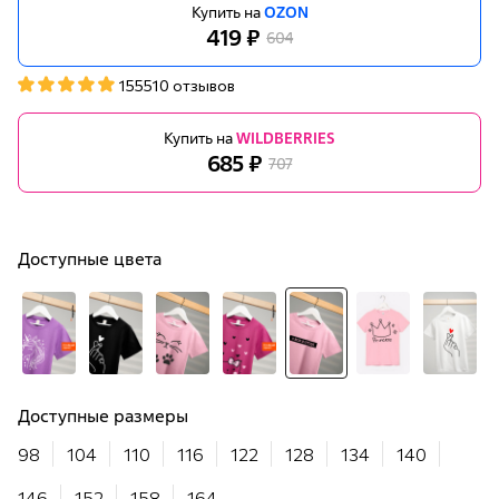
Купить на
OZON
419 ₽
604
155510 отзывов
Купить на
WILDBERRIES
685 ₽
707
Доступные цвета
Доступные размеры
98
104
110
116
122
128
134
140
146
152
158
164