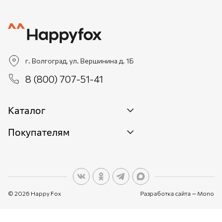
г. Волгоград, ул. Вершинина д. 1Б
8 (800) 707-51-41
Каталог
Покупателям
Новинки
Женщинам
О бренде
Мужчинам
О персональных данных
Детям
© 2026 Happy Fox
Разработка сайта —
Mono