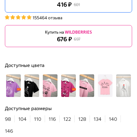
416 ₽
601
155464 отзыва
Купить на
WILDBERRIES
676 ₽
697
Доступные цвета
Доступные размеры
98
104
110
116
122
128
134
140
146