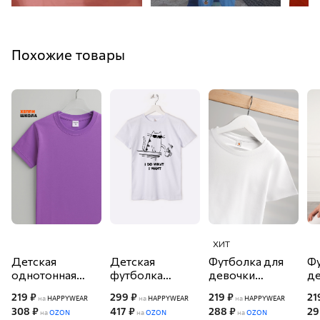
Похожие товары
ХИТ
Детская
Детская
Футболка для
Фу
однотонная
футболка
девочки
д
футболка
Happyfox
Happyfox
H
219 ₽
299 ₽
219 ₽
21
на
HAPPYWEAR
на
HAPPYWEAR
на
HAPPYWEAR
Happyfox
308 ₽
417 ₽
288 ₽
29
на
OZON
на
OZON
на
OZON