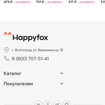
473 ₽
751 ₽
517 ₽
51
на
WILDBERRIES
на
WILDBERRIES
на
WILDBERRIES
г. Волгоград, ул. Вершинина д. 1Б
8 (800) 707-51-41
Каталог
Покупателям
Новинки
Женщинам
О бренде
Мужчинам
О персональных данных