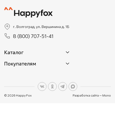
г. Волгоград, ул. Вершинина д. 1Б
8 (800) 707-51-41
Каталог
Покупателям
Новинки
Женщинам
О бренде
Мужчинам
О персональных данных
Детям
© 2026 Happy Fox
Разработка сайта —
Mono