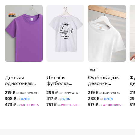
ХИТ
Детская
Детская
Футболка для
Фу
однотонная
футболка
девочки
д
футболка
Happyfox
Happyfox
H
219 ₽
299 ₽
219 ₽
21
на
HAPPYWEAR
на
HAPPYWEAR
на
HAPPYWEAR
Happyfox
308 ₽
417 ₽
288 ₽
29
на
OZON
на
OZON
на
OZON
473 ₽
751 ₽
517 ₽
51
на
WILDBERRIES
на
WILDBERRIES
на
WILDBERRIES