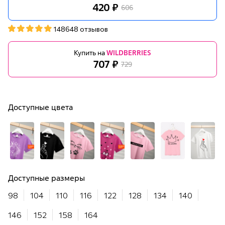
420 ₽
606
148648 отзывов
Купить на
WILDBERRIES
707 ₽
729
Доступные цвета
Доступные размеры
98
104
110
116
122
128
134
140
146
152
158
164