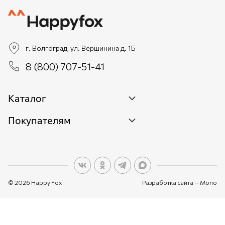
г. Волгоград, ул. Вершинина д. 1Б
8 (800) 707-51-41
Каталог
Покупателям
Новинки
Женщинам
О бренде
Мужчинам
О персональных данных
Детям
© 2026 Happy Fox
Разработка сайта —
Mono