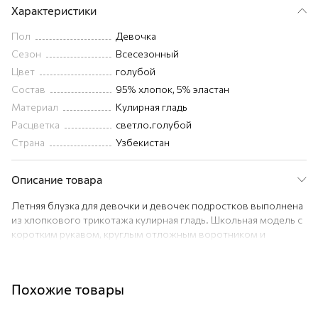
Характеристики
Пол
Девочка
Сезон
Всесезонный
Цвет
голубой
Состав
95% хлопок, 5% эластан
Материал
Кулирная гладь
Расцветка
светло.голубой
Страна
Узбекистан
Описание товара
Летняя блузка для девочки и девочек подростков выполнена
из хлопкового трикотажа кулирная гладь. Школьная модель с
коротким рукавом, круглым отложным воротником и
удобной застёжкой-капелькой по спинке. Нежно-розовый
цвет и нежный хлопок делают однотонную блузу нарядной на
каждый день.
Похожие товары
Преимущества:
— дышащий трикотаж из хлопка с эластаном — мягкий и