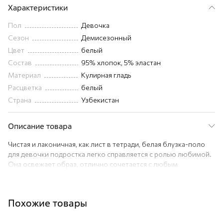
Характеристики
Пол
Девочка
Сезон
Демисезонный
Цвет
белый
Состав
95% хлопок, 5% эластан
Материал
Кулирная гладь
Расцветка
белый
Страна
Узбекистан
Описание товара
Чистая и лаконичная, как лист в тетради, белая блузка-поло
для девочки подростка легко справляется с ролью любимой.
Она освежает образ, отлично сочетается с любым
гардеробом и остаётся удобной на каждый день.
Преимущества:
– натуральный хлопок с добавлением эластана;
Похожие товары
– лёгкая трикотажная ткань, комфортная в жару (плотность
195 г/м2);