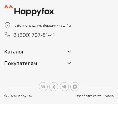
г. Волгоград, ул. Вершинина д. 1Б
8 (800) 707-51-41
Каталог
Покупателям
Новинки
Женщинам
О бренде
Мужчинам
О персональных данных
Детям
© 2026 Happy Fox
Разработка сайта —
Mono