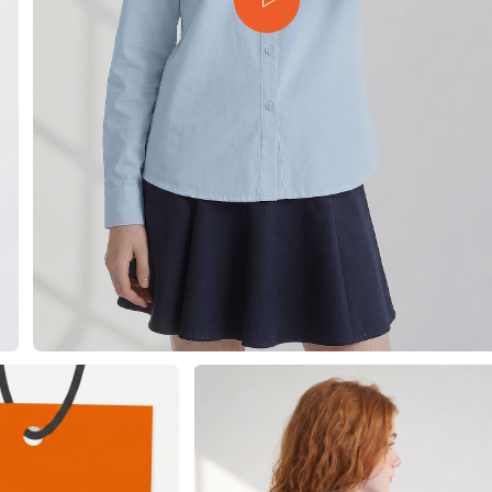
еты
 свитшоты и худи
худи