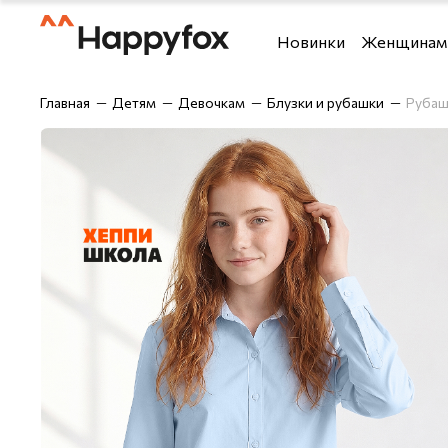
Новинки
Женщинам
Футболки и топы
Футболки
Главная
Детям
Девочкам
Блузки и рубашки
Рубаш
Костюмы
Рубашки
Брюки
Шорты
Блузки и рубашки
Брюки
Верхняя одежда
Джемперы,
Джемперы, водолазки 
Лонгсливы
Джинсы
Майки
Домашняя одежда
Нижнее бе
Лонгсливы
Одежда дл
Нижнее бельё
Спортивны