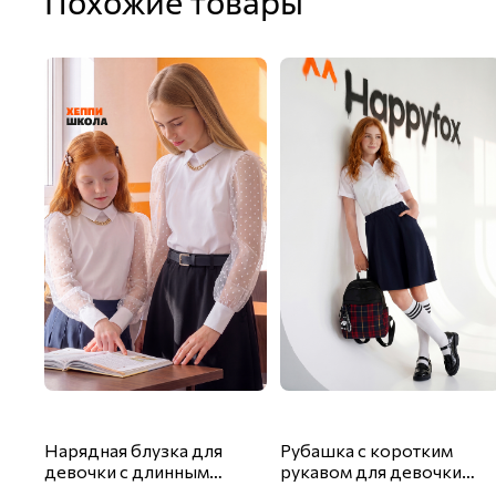
Похожие товары
Нарядная блузка для
Рубашка с коротким
девочки с длинным
рукавом для девочки
рукавом Happyfox
Happyfox