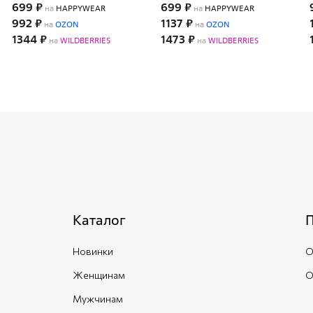
699 ₽
699 ₽
на
HAPPYWEAR
на
HAPPYWEAR
992 ₽
1137 ₽
на
OZON
на
OZON
1344 ₽
1473 ₽
на
WILDBERRIES
на
WILDBERRIES
Каталог
Новинки
О
Женщинам
О
Мужчинам