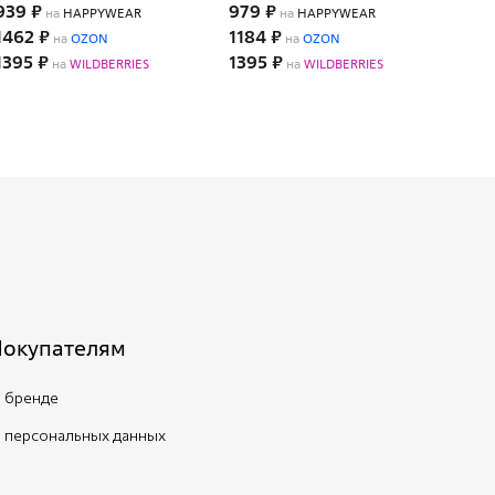
939 ₽
979 ₽
619
на
HAPPYWEAR
на
HAPPYWEAR
1462 ₽
1184 ₽
843
на
OZON
на
OZON
1395 ₽
1395 ₽
116
на
WILDBERRIES
на
WILDBERRIES
Покупателям
 бренде
 персональных данных