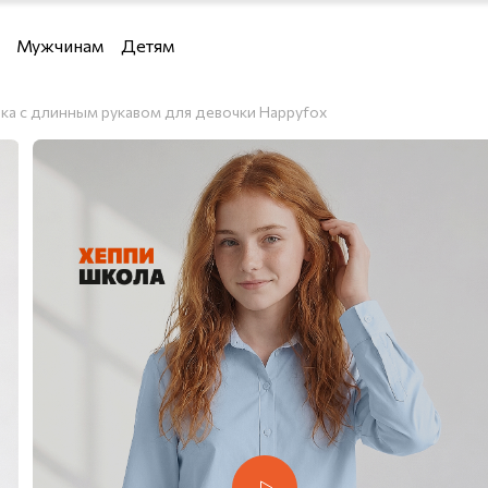
Мужчинам
Детям
Девочкам
ка с длинным рукавом для девочки Happyfox
Мальчикам
 водолазки и кардиганы
и кардиганы
льё
я дома
е костюмы