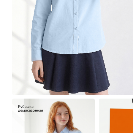
Пиджаки, жилеты и жак
Толстовки,
Пижамы
Платья
Толстовки, свитшоты и 
Туники
Шорты