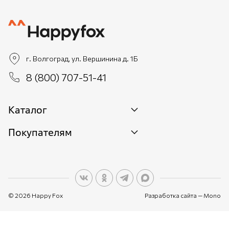
г. Волгоград, ул. Вершинина д. 1Б
8 (800) 707-51-41
Каталог
Покупателям
Новинки
Женщинам
О бренде
Мужчинам
О персональных данных
Детям
© 2026 Happy Fox
Разработка сайта —
Mono