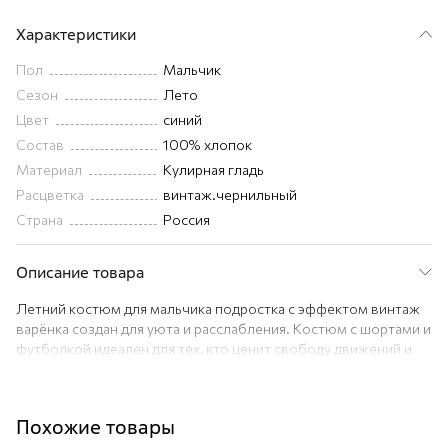
Характеристики
Пол
Мальчик
Сезон
Лето
Цвет
синий
Состав
100% хлопок
Материал
Кулирная гладь
Расцветка
винтаж.чернильный
Страна
Россия
Описание товара
Летний костюм для мальчика подростка с эффектом винтаж
варёнка создан для уюта и расслабления. Костюм с шортами и
футболкой идеален для тех, кто ценит свободу движений и
комфорт.
Преимущества:
— детский костюм двойка выполнен из натурального хлопка
Похожие товары
(плотность 190 г/м²);