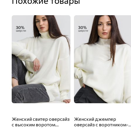
Похожие товары
Женский свитер оверсайз
Женский джемпер
с высоким воротом
оверсайз с воротником-
Happyfox
стойкой Happyfox