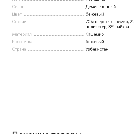
Сезон
Демисезонный
Цвет
бежевый
Состав
70% шерсть кашемир, 2
полиэстер, 8% лайкра
Материал
Кашемир
Расцветка
бежевый
Страна
Узбекистан