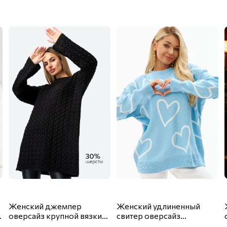
Женский джемпер
Женский удлиненный
оверсайз крупной вязки
свитер оверсайз
Happyfox
Happyfox