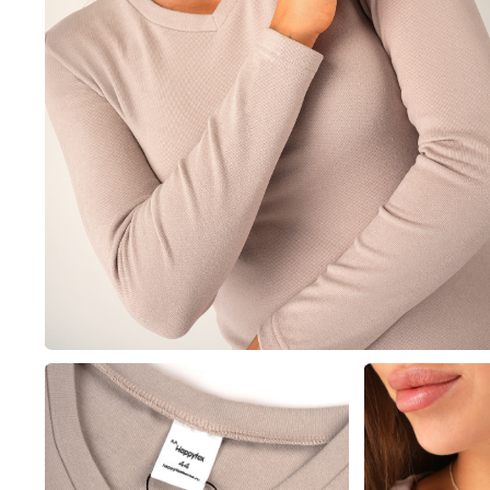
Пиджаки, жилеты и жак
Толстовки,
Пижамы
Платья
Толстовки, свитшоты и 
Туники
Шорты