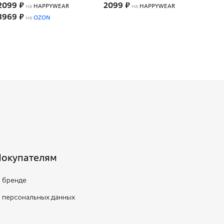
2099 ₽
2099 ₽
209
на
HAPPYWEAR
на
HAPPYWEAR
3969 ₽
на
OZON
Покупателям
 бренде
 персональных данных