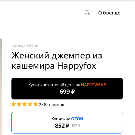
О бренде
Артикул: HF9162
Женский джемпер из
кашемира Happyfox
Купить по оптовой цене на
HAPPYWEAR
699 ₽
236 отзывов
Купить на
OZON
852 ₽
1229