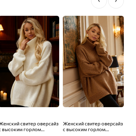
Женский свитер оверсайз
Женский свитер оверсайз
Жен
с высоким горлом
с высоким горлом
с в
Happyfox
Happyfox
Hap