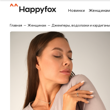
Новинки
Женщинам
Футболки и топы
Футболки
Главная
Женщинам
Джемперы, водолазки и кардиганы
Костюмы
Рубашки
Брюки
Шорты
Блузки и рубашки
Брюки
Верхняя одежда
Джемперы,
Джемперы, водолазки 
Лонгсливы
Джинсы
Майки
Домашняя одежда
Нижнее бе
Лонгсливы
Одежда дл
Нижнее бельё
Спортивны