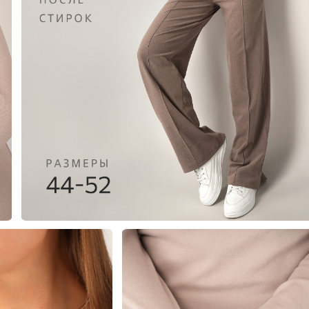
еты
 свитшоты и худи
худи