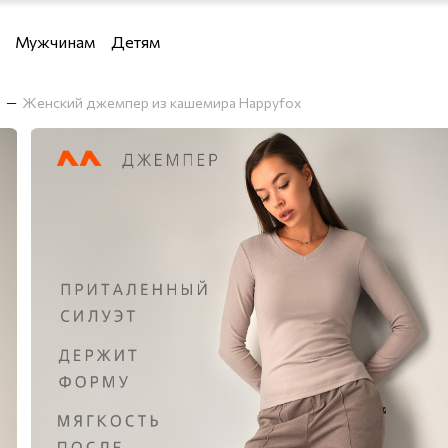
Мужчинам
Детям
Девочкам
Женский джемпер из кашемира Happyfox
Мальчикам
 водолазки и кардиганы
и кардиганы
льё
я дома
е костюмы