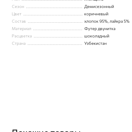
Сезон
Демисезонный
Цвет
коричневый
Состав
хлопок 95%, лайкра 5%
Материал
Футер двунитка
Расцветка
шоколадный
Страна
Узбекистан