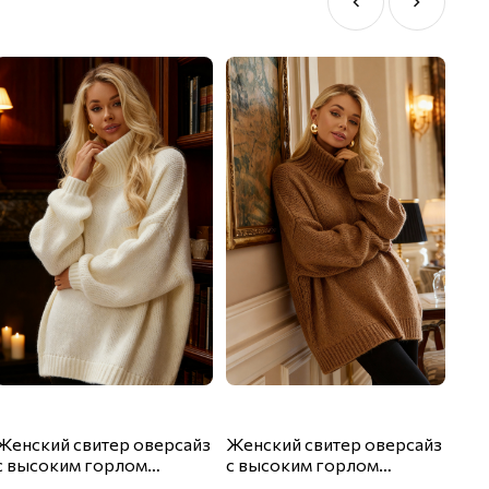
Женский свитер оверсайз
Женский свитер оверсайз
Жен
с высоким горлом
с высоким горлом
с в
Happyfox
Happyfox
Hap