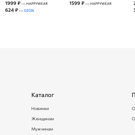
1999 ₽
1599 ₽
на
HAPPYWEAR
на
HAPPYWEAR
624 ₽
на
OZON
Каталог
Новинки
О
Женщинам
О
Мужчинам