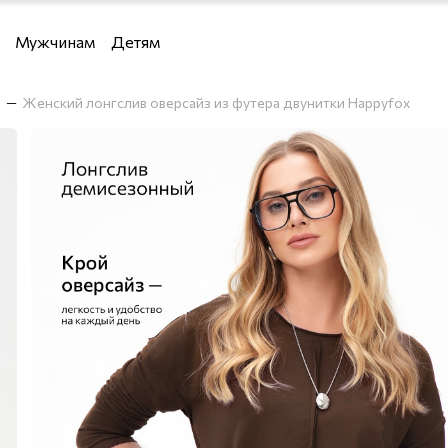
Мужчинам
Детям
Девочкам
Женский лонгслив оверсайз из футера двунитки Happyfox
Мальчикам
 водолазки и кардиганы
и кардиганы
льё
я дома
е костюмы