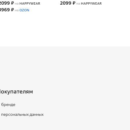
2099 ₽
2099 ₽
209
на
HAPPYWEAR
на
HAPPYWEAR
3969 ₽
на
OZON
Покупателям
 бренде
 персональных данных