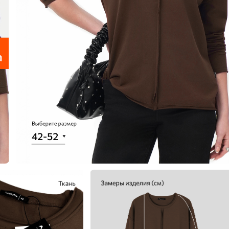
еты
 свитшоты и худи
худи