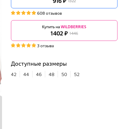
916 ₽
1322
608 отзывов
Купить на
WILDBERRIES
1402 ₽
1446
3 отзыва
Доступные размеры
42
44
46
48
50
52