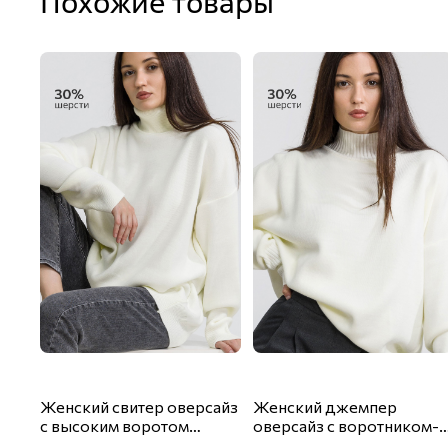
Похожие товары
Женский свитер оверсайз
Женский джемпер
с высоким воротом
оверсайз с воротником-
Happyfox
стойкой Happyfox