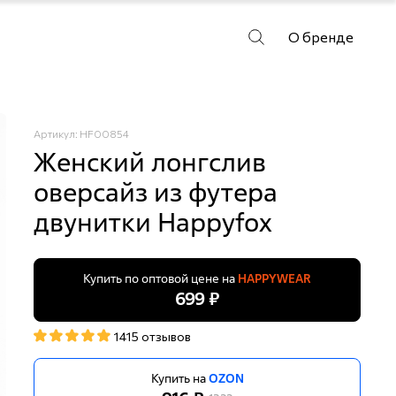
О бренде
Артикул: HF00854
Женский лонгслив
оверсайз из футера
двунитки Happyfox
Купить по оптовой цене на
HAPPYWEAR
699 ₽
1415 отзывов
Купить на
OZON