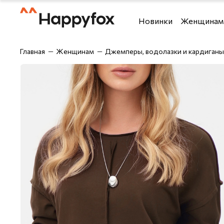
Новинки
Женщинам
Футболки и топы
Футболки
Главная
Женщинам
Джемперы, водолазки и кардиганы
Костюмы
Рубашки
Брюки
Шорты
Блузки и рубашки
Брюки
Верхняя одежда
Джемперы,
Джемперы, водолазки 
Лонгсливы
Джинсы
Майки
Домашняя одежда
Нижнее бе
Лонгсливы
Одежда дл
Нижнее бельё
Спортивны