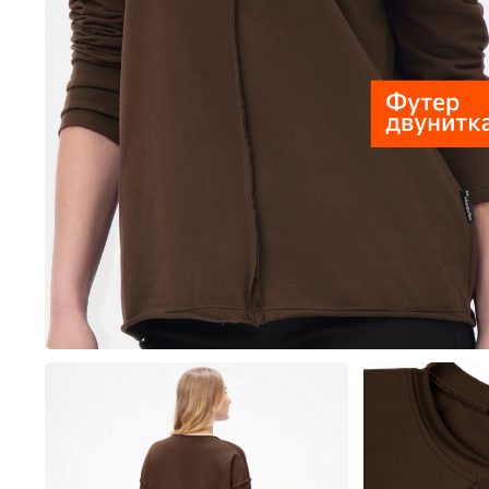
Пиджаки, жилеты и жак
Толстовки,
Пижамы
Платья
Толстовки, свитшоты и 
Туники
Шорты