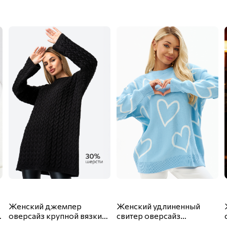
Женский джемпер
Женский удлиненный
оверсайз крупной вязки
свитер оверсайз
Happyfox
Happyfox