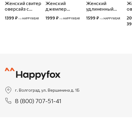
Женский свитер
Женский
Женский
Же
оверсайз с
джемпер
удлиненный
ов
высоким
оверсайз
свитер оверсайз
в
1399 ₽
1999 ₽
1599 ₽
20
на
HAPPYWEAR
на
HAPPYWEAR
на
HAPPYWEAR
воротом
крупной вязки
Happyfox
г
39
Happyfox
Happyfox
H
г. Волгоград, ул. Вершинина д. 1Б
8 (800) 707-51-41
Каталог
Новинки