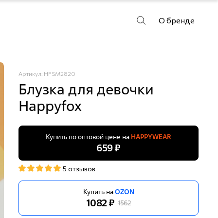
О бренде
Артикул: HFSM2820
Блузка для девочки
Happyfox
Купить по оптовой цене на
HAPPYWEAR
659 ₽
5 отзывов
Купить на
OZON
1082 ₽
1562