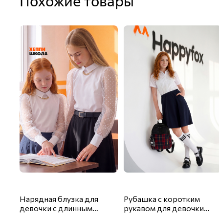
Похожие товары
Нарядная блузка для
Рубашка с коротким
девочки с длинным
рукавом для девочки
рукавом Happyfox
Happyfox