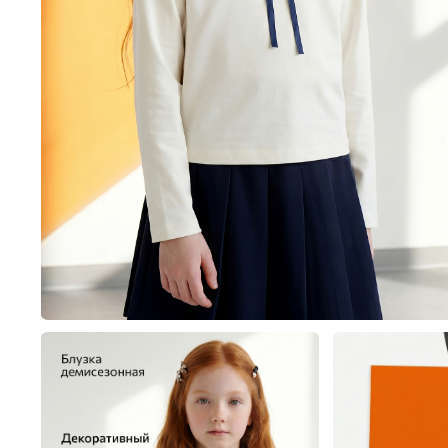
Пиджаки, жилеты и жак
Толстовки,
Пижамы
Платья
Толстовки, свитшоты и 
Туники
Шорты