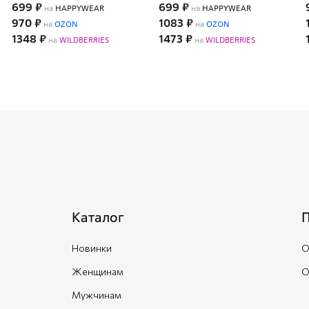
699 ₽
699 ₽
на
HAPPYWEAR
на
HAPPYWEAR
970 ₽
1083 ₽
на
OZON
на
OZON
1348 ₽
1473 ₽
на
WILDBERRIES
на
WILDBERRIES
Каталог
Новинки
О
Женщинам
О
Мужчинам