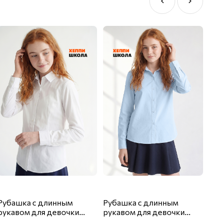
Рубашка с длинным
Рубашка с длинным
Руб
рукавом для девочки
рукавом для девочки
рук
Happyfox
Happyfox
Hap