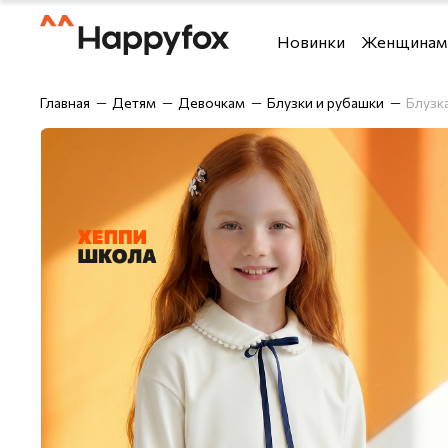
Новинки
Женщинам
Футболки и топы
Футболки
Главная
Детям
Девочкам
Блузки и рубашки
Блузк
Костюмы
Рубашки
Брюки
Шорты
Блузки и рубашки
Брюки
Верхняя одежда
Джемперы,
Джемперы, водолазки 
Лонгсливы
Джинсы
Майки
Домашняя одежда
Нижнее бе
Лонгсливы
Одежда дл
Нижнее бельё
Спортивны