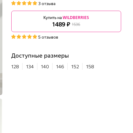
3 отзыва
Купить на
WILDBERRIES
1489 ₽
1536
5 отзывов
Доступные размеры
128
134
140
146
152
158