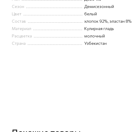
Сезон
Демисезонный
Цвет
белый
Состав
хлопок 92%, эластан 8%
Материал
Кулирная гладь
Расцветка
молочный
Страна
Узбекистан