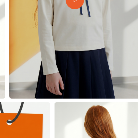
еты
 свитшоты и худи
худи