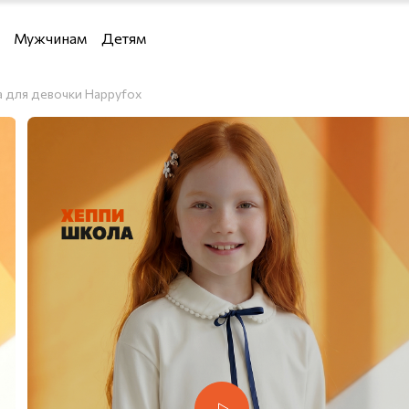
Мужчинам
Детям
Девочкам
а для девочки Happyfox
Мальчикам
 водолазки и кардиганы
и кардиганы
льё
я дома
е костюмы