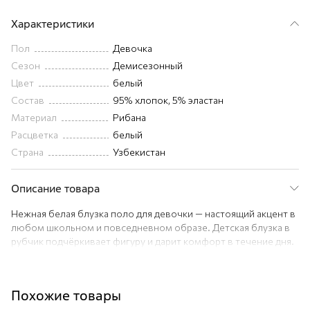
Характеристики
Пол
Девочка
Сезон
Демисезонный
Цвет
белый
Состав
95% хлопок, 5% эластан
Материал
Рибана
Расцветка
белый
Страна
Узбекистан
Описание товара
Нежная белая блузка поло для девочки — настоящий акцент в
любом школьном и повседневном образе. Детская блузка в
рубчик подчёркивает фигуру и дарит комфорт в течение дня.
Преимущества:
– трикотажная ткань лапша хорошо тянется (плотность 240 г/
м2);
Похожие товары
– волнистые края создают романтичное настроение;