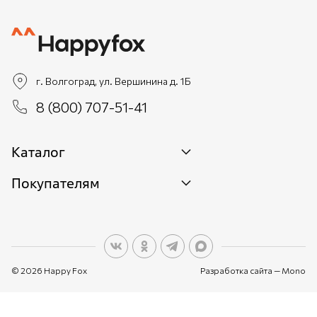
г. Волгоград, ул. Вершинина д. 1Б
8 (800) 707-51-41
Каталог
Покупателям
Новинки
Женщинам
О бренде
Мужчинам
О персональных данных
Детям
© 2026 Happy Fox
Разработка сайта —
Mono